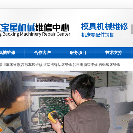
机械维修
合作客户
服务项目
技术支持
厚街车床维修
,
高埗车床维修
,
道滘摇臂钻床维修
,
沙田电脑锣维修
,
石碣磨床维修