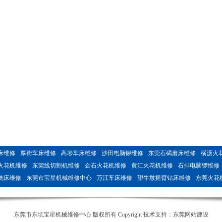
床维修
厚街车床维修
高埗车床维修
沙田电脑锣维修
东莞石碣磨床维修
横沥火
火花机维修
东莞线切割机维修
企石火花机维修
黄江火花机维修
石排电脑锣维修
铣床维修
东莞市宝星机械维修中心
万江车床维修
望牛墩摇臂钻床维修
东莞火花
电脑锣维修
惠州铣床维修
惠州电脑锣维修
剥离力试验机
鱼干烘干机
燃气蒸汽
东莞市东坑宝星机械维修中心 版权所有 Copyright 技术支持：
东莞网站建设