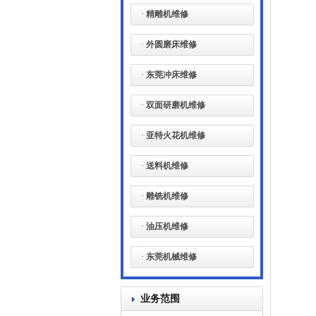
·
精雕机维修
·
外圆磨床维修
·
东莞冲床维修
·
双面研磨机维修
·
亚特火花机维修
·
送料机维修
·
雕铣机维修
一：
车床、铣床、磨床、钻床、电
脑锣、火花机、雕铣机、刨床、滚
·
油压机维修
齿机、油压机、线切割机、电子尺
的大、中、小维修及日常维护保
·
东莞机械维修
养。
二、
各种国内外的机床零配件销
业务范围
售。